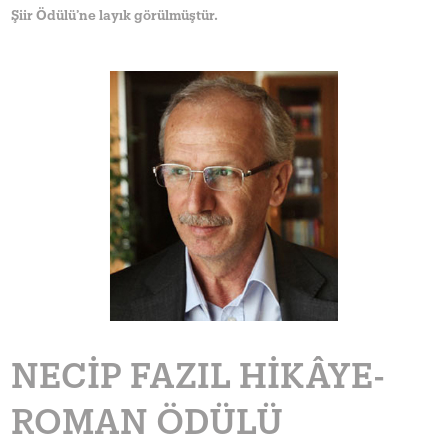
Şiir Ödülü’ne layık görülmüştür.
NECIP FAZIL HIKÂYE-
ROMAN ÖDÜLÜ