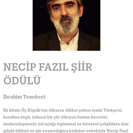
NECIP FAZIL ŞIIR
ÖDÜLÜ
İbrahim Tenekeci
İlk kitabı Üç Köpük’ten itibaren dikkat çeken temiz Türkçe’si,
kendine özgü, istisnai bir şiir dünyası kurma becerisi,
modernleşmenin yol açtığı toplumsal ve bireysel çelişkilere dair
güçlü dikkati ve şiir yayıncılığına katkıları sebebiyle Necip Fazıl