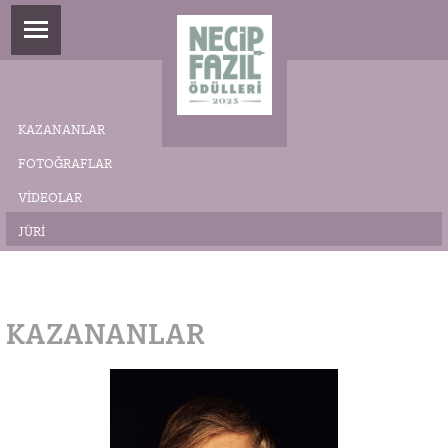
KAZANANLAR
FOTOĞRAFLAR
VIDEOLAR
JÜRI
KAZANANLAR