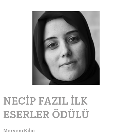
NECIP FAZIL İLK
ESERLER ÖDÜLÜ
Meryem Kılıç