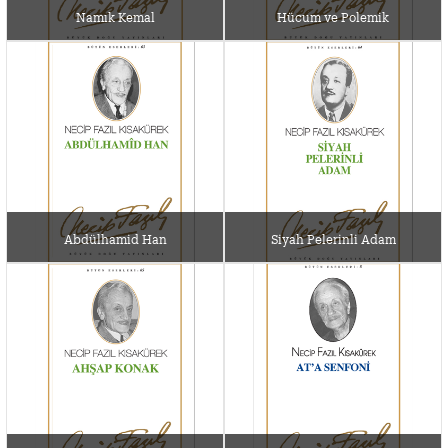
Namık Kemal
Hücum ve Polemik
Abdülhamid Han
Siyah Pelerinli Adam