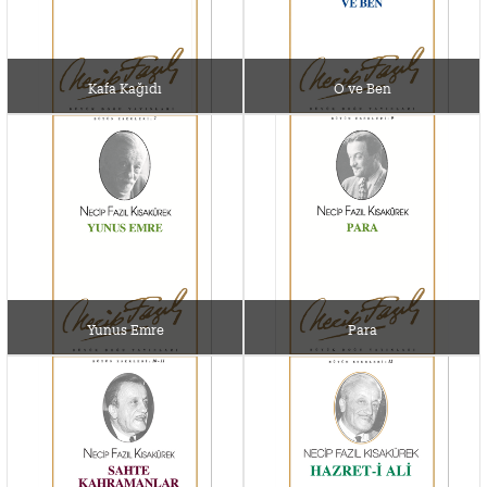
Kafa Kağıdı
O ve Ben
Yunus Emre
Para