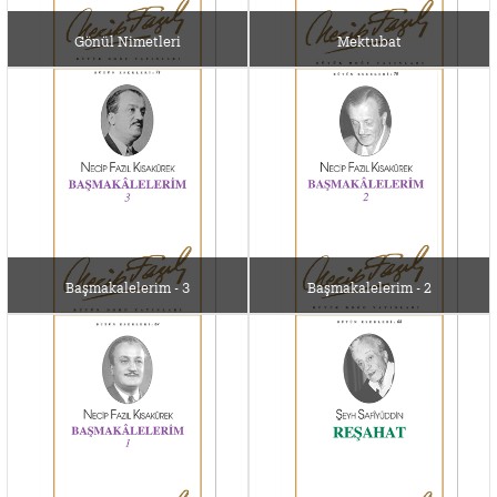
Gönül Nimetleri
Mektubat
Başmakalelerim - 3
Başmakalelerim - 2