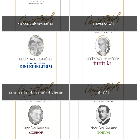
Sahte Kahramanlar
Hazret-i Ali
Tanrı Kulundan Dinlediklerim
İhtilâl