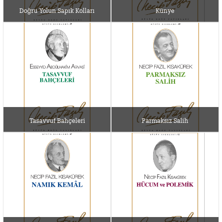
Doğru Yolun Sapık Kolları
Künye
Tasavvuf Bahçeleri
Parmaksız Salih