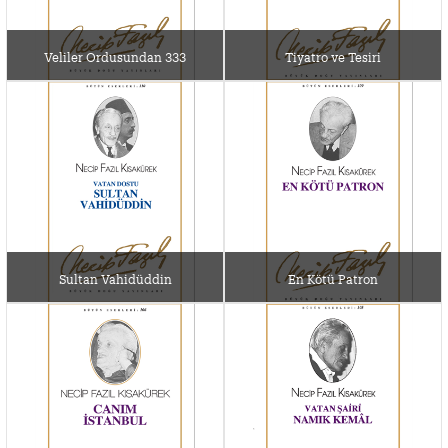
Veliler Ordusundan 333
Tiyatro ve Tesiri
Sultan Vahidüddin
En Kötü Patron