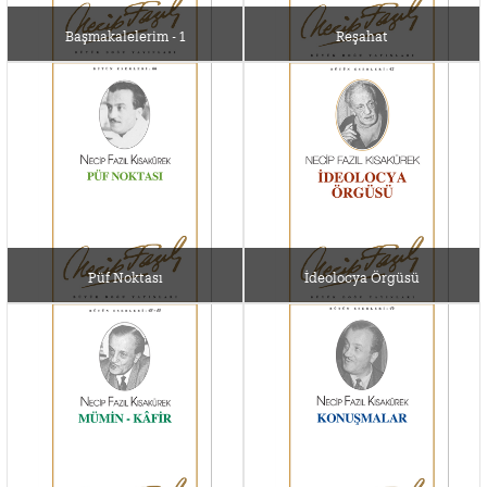
Başmakalelerim - 1
Reşahat
Püf Noktası
İdeolocya Örgüsü