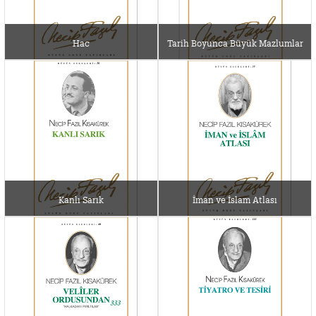
Hac
Tarih Boyunca Büyük Mazlumlar
Kanlı Sarık
İman ve İslam Atlası