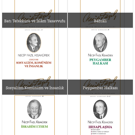
Batı Tefekkürü ve İslâm Tasavvufu
Bâbıâli
Sosyalizm Komünizm ve İnsanlık
Peygamber Halkası