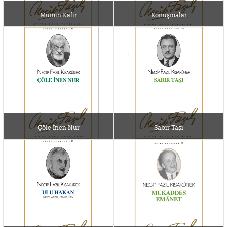
Mümin Kafir
Konuşmalar
Çöle İnen Nur
Sabır Taşı