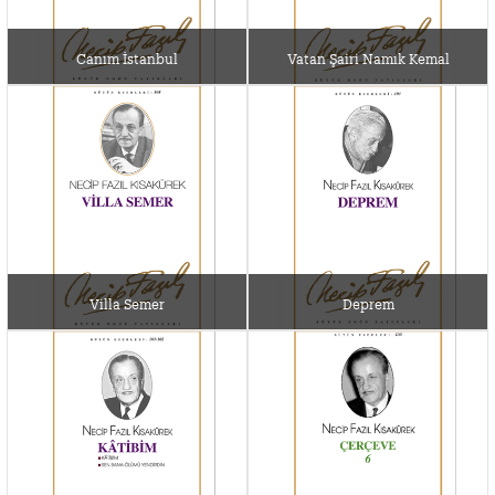
Canım İstanbul
Vatan Şairi Namık Kemal
Villa Semer
Deprem