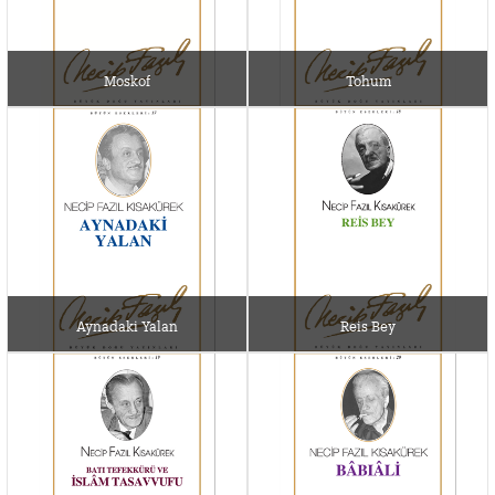
Moskof
Tohum
Aynadaki Yalan
Reis Bey