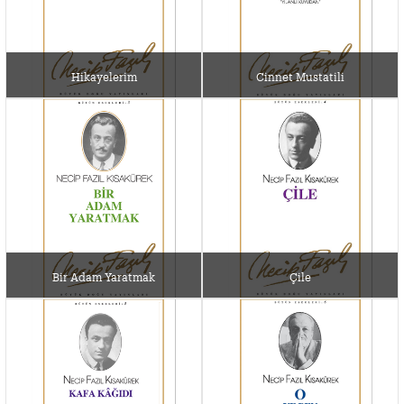
Hikayelerim
Cinnet Mustatili
Bir Adam Yaratmak
Çile