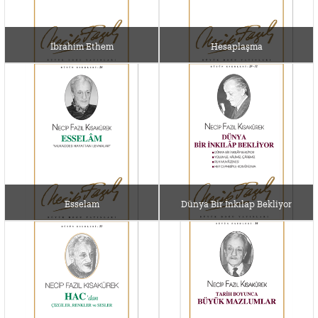
İbrahim Ethem
Hesaplaşma
Esselam
Dünya Bir İnkılap Bekliyor