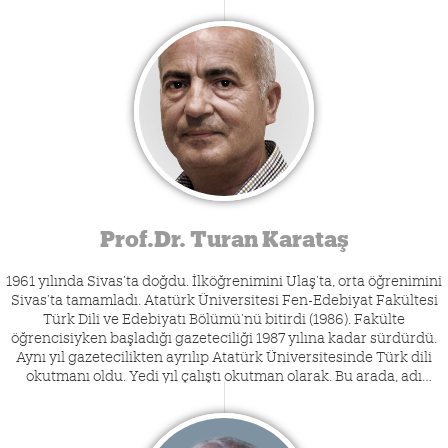
Atlılar, Ağır Ol Bay Düzyazı, Dergah, Bachibouzouck, Hece ve
Heves dergilerinde yayımlandı. Halen İzmir Katip Çelebi
Üniversitesi Sosyoloji Bölüm Başkanı olan şairin üç şiir kitabı
bulunmaktadır.
Prof.Dr. Turan Karataş
1961 yılında Sivas’ta doğdu. İlköğrenimini Ulaş’ta, orta öğrenimini
Sivas’ta tamamladı. Atatürk Üniversitesi Fen-Edebiyat Fakültesi
Türk Dili ve Edebiyatı Bölümü’nü bitirdi (1986). Fakülte
öğrencisiyken başladığı gazeteciliği 1987 yılına kadar sürdürdü.
Aynı yıl gazetecilikten ayrılıp Atatürk Üniversitesinde Türk dili
okutmanı oldu. Yedi yıl çalıştı okutman olarak. Bu arada, adı
geçen üniversitenin Sosyal Bilimler Enstitüsünde Yeni Türk
Edebiyatı Anabilim Dalında yüksek lisans ve doktora yaptı.
1993’te Gaziosmanpaşa Üniversitesi Fen-Edebiyat Fakültesinde