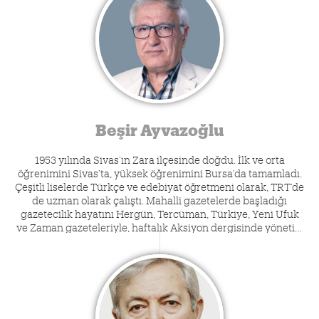
araştırma görevlisi oldu. 1994'te doktor, 2004’te doçent, 2009’da
profesör unvanını aldı. Karamanoğlu Mehmetbey Üniversitesi
Edebiyat Fakültesinin kurucu dekanı oldu. 2013-2016 yılları
arasında Atatürk Kültür Merkezi Başkanlığı görevini yürüttü.
Halen Ankara Sosyal Bilimler Üniversitesi (ASBÜ) Sosyal ve
Beşeri Bilimler Fakültesinde öğretim üyesi olarak görev
yapmaktadır. Karataş, evli ve üç oğul babasıdır. 1989'dan itibaren
Palandöken, Yedi İklim, Türk Dili, Edebiyat Ortamı, Dergâh, Hece,
Sühan, Bilig, Türk Edebiyatı ve diğer bazı dergilerde; Yeni Şafak
Kitap ve Star Kitap'ta inceleme yazıları, eleştirileri, denemeleri ve
Beşir Ayvazoğlu
okuma notları yayımlandı.
1953 yılında Sivas’ın Zara ilçesinde doğdu. İlk ve orta
öğrenimini Sivas’ta, yüksek öğrenimini Bursa’da tamamladı.
Çeşitli liselerde Türkçe ve edebiyat öğretmeni olarak, TRT’de
de uzman olarak çalıştı. Mahalli gazetelerde başladığı
gazetecilik hayatını Hergün, Tercüman, Türkiye, Yeni Ufuk
ve Zaman gazeteleriyle, haftalık Aksiyon dergisinde yönetici
ve köşe yazarı olarak sürdürdü. Hisar, Türk Edebiyatı,
Hareket, Dergâh, Kubbealtı Akademi, Türkiye Günlüğü, Yeni
Türkiye, İzlenim vb. gibi dergilerde çok sayıda makale ve
denemesi yayımlandı. Halen TDV İslam Ansiklopedisi Türk
Dili ve Edebiyatı Merkez İlim ve Redaksiyon Kurulu Üyesi ve
İstanbul Büyükşehir Belediyesi Şehir Tiyatroları’nda da