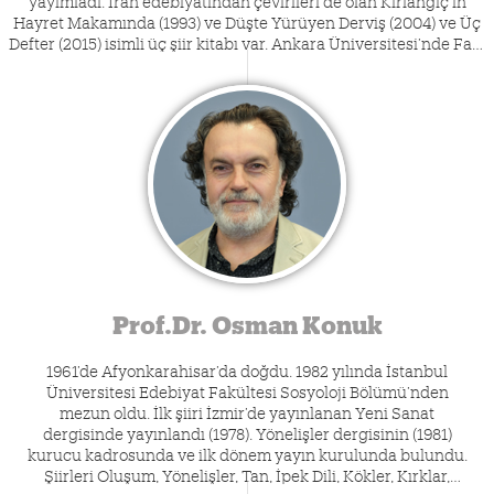
Hayret Makamında (1993) ve Düşte Yürüyen Derviş (2004) ve Üç
Defter (2015) isimli üç şiir kitabı var. Ankara Üniversitesi’nde Fars
Dili ve Edebiyatı Anabilim Dalı Bölüm Başkanı olup halen
Mevlânâ Araştırmaları Derneği yönetim kurulu üyesidir.
Kırlangıç, iki dönem Türkiye Yazarlar Birliği başkanlığı yapmıştır.
Prof.Dr. Osman Konuk
1961’de Afyonkarahisar’da doğdu. 1982 yılında İstanbul
Üniversitesi Edebiyat Fakültesi Sosyoloji Bölümü’nden
mezun oldu. İlk şiiri İzmir’de yayınlanan Yeni Sanat
dergisinde yayınlandı (1978). Yönelişler dergisinin (1981)
kurucu kadrosunda ve ilk dönem yayın kurulunda bulundu.
Şiirleri Oluşum, Yönelişler, Tan, İpek Dili, Kökler, Kırklar,