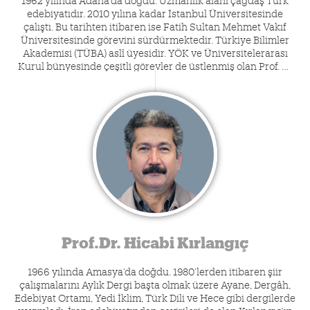
edebiyatıdır. 2010 yılına kadar İstanbul Üniversitesinde
çalıştı. Bu tarihten itibaren ise Fatih Sultan Mehmet Vakıf
Üniversitesinde görevini sürdürmektedir. Türkiye Bilimler
Akademisi (TÜBA) aslî üyesidir. YÖK ve Üniversitelerarası
Kurul bünyesinde çeşitli görevler de üstlenmiş olan Prof. M.
Fatih Andı’nın 1990’lı yıllardan itibaren çeşitli ulusal ve
uluslararası dergilerde yayımlanan akademik makaleleri
dışında edebiyat tarihi, eleştiri, deneme ve biyografi
alanlarında, bazıları ödül de almış çok sayıda kitabı
bulunmaktadır. Konferanslar ve televizyon programlarıyla
da geniş bir izleyici kesimine ulaşan Prof. Dr. Andı, halen
Fatih Sultan Mehmet Vakıf Üniversitesi Rektörlüğü görevini
sürdürmektedir.
Prof.Dr. Hicabi Kırlangıç
1966 yılında Amasya’da doğdu. 1980’lerden itibaren şiir
çalışmalarını Aylık Dergi başta olmak üzere Ayane, Dergâh,
Edebiyat Ortamı, Yedi İklim, Türk Dili ve Hece gibi dergilerde
yayımladı. İran edebiyatından çevirileri de olan Kırlangıç’ın