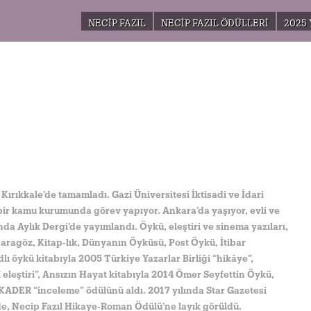
NECIP FAZIL
NECIP FAZIL ÖDÜLLERI
2025 
Kırıkkale’de tamamladı. Gazi Üniversitesi İktisadi ve İdari
ri bir kamu kurumunda görev yapıyor. Ankara’da yaşıyor, evli ve
nda Aylık Dergi’de yayımlandı. Öykü, eleştiri ve sinema yazıları,
aragöz, Kitap-lık, Dünyanın Öyküsü, Post Öykü, İtibar
ı öykü kitabıyla 2005 Türkiye Yazarlar Birliği “hikâye”,
eleştiri”, Ansızın Hayat kitabıyla 2014 Ömer Seyfettin Öykü,
SKADER “inceleme” ödülünü aldı. 2017 yılında Star Gazetesi
de, Necip Fazıl Hikaye-Roman Ödülü’ne layık görüldü.