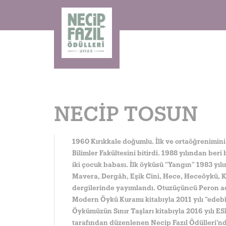
NECIP TOSUN
1960 Kırıkkale doğumlu. İlk ve ortaöğrenimini 
Bilimler Fakültesini bitirdi. 1988 yılından be
iki çocuk babası. İlk öyküsü “Yangın” 1983 yılı
Mavera, Dergâh, Eşik Cini, Hece, Heceöykü, K
dergilerinde yayımlandı. Otuzüçüncü Peron adl
Modern Öykü Kuramı kitabıyla 2011 yılı “edebî 
Öykümüzün Sınır Taşları kitabıyla 2016 yılı E
tarafından düzenlenen Necip Fazıl Ödülleri’n